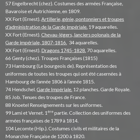
57 Engelbrecht (chez). Costumes des armées Française,
Bavaroise et Autrichienne, en 1809.
XX Fort (Ernest).
Artillerie, génie, pontonniers et troupes
d'administration de la Garde impériale.
19 aquarelles.
XX Fort (Ernest).
Chevau-légers, lanciers polonais de la
Garde impériale, 1807-1816.
34 aquarelles.
XX Fort (Ernest).
Dragons 1745-1828.
70 aquarelles.
66 Genty (chez). Troupes Françaises (1815)
73 Hambourg (Le bourgeois de). Représentation des
uniformes de toutes les troupes qui ont été casernées à
Hambourg de l’année 1806 à l’année 1815.
74 Hendschel.
Garde Impériale.
12 planches. Garde Royale.
85 Job. Tenues des troupes de France.
88 Knoetel Renseignements sur les uniformes.
ère
99 Lami et Vernet. 1
partie. Collection des uniformes des
armées françaises de 1789 à 1814.
104 Lecomte (Hip.). Costumes civils et militaires de la
Monarchie Française de 1200 à 1820.