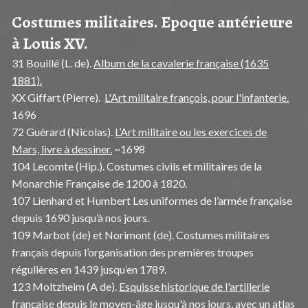
Costumes militaires. Epoque antérieure
à Louis XV.
31 Bouillé (L. de).
Album de la cavalerie française (1635
1881).
XX Giffart (Pierre).
L'Art militaire françois, pour l'infanterie.
1696
72 Guérard (Nicolas).
L’Art militaire ou les exercices de
Mars, livre à dessiner.
~1698
104 Lecomte (Hip.). Costumes civils et militaires de la
Monarchie Française de 1200 à 1820.
107 Lienhard et Humbert Les uniformes de l’armée française
depuis 1690 jusqu’à nos jours.
109 Marbot (de) et Norimont (de). Costumes militaires
français depuis l’organisation des premières troupes
régulières en 1439 jusqu’en 1789.
123 Moltzheim (A de).
Esquisse historique de l'artillerie
française
depuis le moyen-âge jusqu'à nos jours, avec un atlas