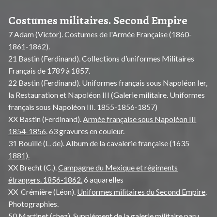
Costumes militaires. Second Empire
7 Adam (Victor). Costumes de l'Armée Française (1860-
1861-1862).
21 Bastin (Ferdinand). Collections d’uniformes Militaires
Français de 1789 à 1857.
22 Bastin (Ferdinand). Uniformes français sous Napoléon Ier,
la Restauration et Napoléon III (Galerie militaire. Uniformes
français sous Napoléon III. 1855-1856-1857)
XX Bastin (Ferdinand).
Armée française sous Napoléon III
1854-1856
. 63 gravures en couleur.
31 Bouillé (L. de).
Album de la cavalerie française (1635
1881).
XX Brecht (C.).
Campagne du Mexique et régiments
étrangers. 1856-1862.
6 aquarelles
XX Crémière (Léon).
Uniformes militaires du Second Empire
.
Photographies.
50 Martinet (chez). Supplément de la galerie militaire paru