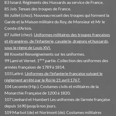
83 Isnard. Régiments des Hussards au service de France.
85 Job. Tenues des troupes de France.
86 Juillet (chez). Nouveau recueil des troupes qui forment la
Garde et la Maison militaire du Roy, de Monsieur et Mr le
Comte d’Artois.
87 Juillet (chez).
Uniformes militaires des troupes françaises
et étrangères, de l’infanterie, cavalerie, dragons et hussards,
sous le règne de Louis XVI.
88 Knoetel Renseignements sur les uniformes.
ère
99 Lami et Vernet. 1
partie. Collection des uniformes des
armées françaises de 1789 à 1814.
103 Lattré.
Uniformes de l’infanterie française suivant le
règlement arrêté par le Roi le 21 avril 1767.
104 Lecomte (Hip.). Costumes civils et militaires de la
Monarchie Française de 1200 à 1820.
107 Lienhard et Humbert Les uniformes de l’armée française
depuis 1690 jusqu’à nos jours.
109 Marbot (de) et Norimont (de). Costumes militaires