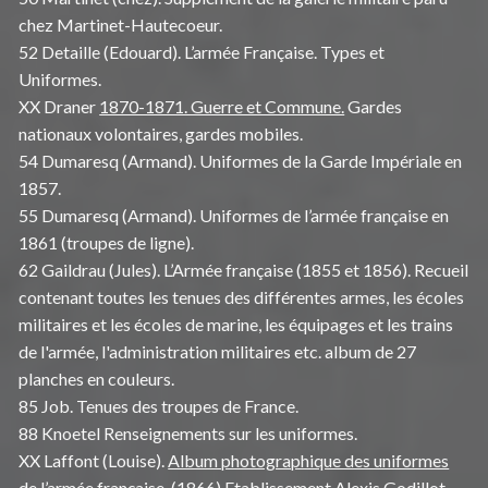
chez Martinet-Hautecoeur.
52 Detaille (Edouard). L’armée Française. Types et
Uniformes.
XX Draner
1870-1871. Guerre et Commune.
Gardes
nationaux volontaires, gardes mobiles.
54 Dumaresq (Armand). Uniformes de la Garde Impériale en
1857.
55 Dumaresq (Armand). Uniformes de l’armée française en
1861 (troupes de ligne).
62 Gaildrau (Jules). L’Armée française (1855 et 1856). Recueil
contenant toutes les tenues des différentes armes, les écoles
militaires et les écoles de marine, les équipages et les trains
de l'armée, l'administration militaires etc. album de 27
planches en couleurs.
85 Job. Tenues des troupes de France.
88 Knoetel Renseignements sur les uniformes.
XX Laffont (Louise).
Album photographique des uniformes
de l’armée française
. (1866) Etablissement Alexis Godillot.