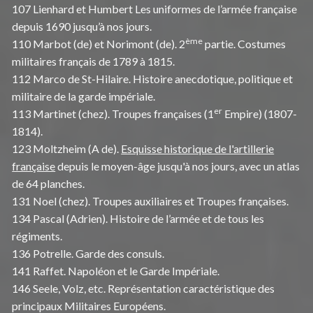
107 Lienhard et Humbert Les uniformes de l’armée française
depuis 1690 jusqu’à nos jours.
ème
110 Marbot (de) et Norimont (de). 2
partie. Costumes
militaires français de 1789 à 1815.
112 Marco de St-Hilaire. Histoire anecdotique, politique et
militaire de la garde impériale.
er
113 Martinet (chez). Troupes françaises (1
Empire) (1807-
1814).
123 Moltzheim (A de).
Esquisse historique de l'artillerie
française
depuis le moyen-âge jusqu'à nos jours, avec un atlas
de 64 planches.
131 Noel (chez). Troupes auxiliaires et Troupes françaises.
134 Pascal (Adrien). Histoire de l’armée et de tous les
régiments.
136 Potrelle. Garde des consuls.
141 Raffet. Napoléon et le Garde Impériale.
146 Seele, Volz, etc. Représentation caractéristique des
principaux Militaires Européens.